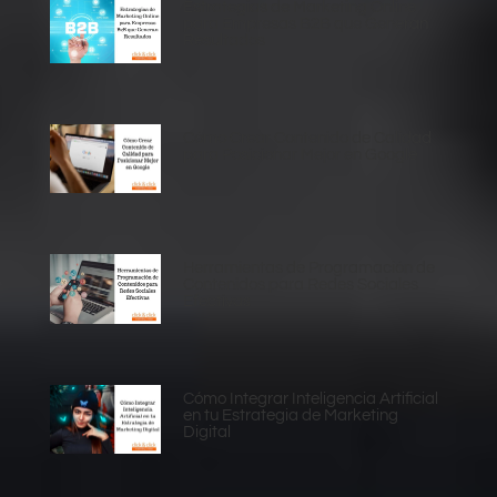
Estrategias de Marketing Online
para Empresas B2B que Generan
Resultados
Cómo Crear Contenido de Calidad
para Posicionar Mejor en Google
Herramientas de Programación de
Contenidos para Redes Sociales
Efectivas
Cómo Integrar Inteligencia Artificial
en tu Estrategia de Marketing
Digital