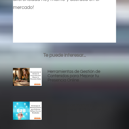
mercado!
Te puede interesar...
Herramientas de Gestión de
Contenidos para Mejorar tu
Presencia Online
Estrategias de Marketing Online
para Empresas B2B que Generan
Resultados