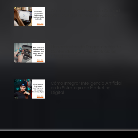
Cómo Crear Contenido de Calidad
para Posicionar Mejor en Google
Herramientas de Programación de
Contenidos para Redes Sociales
Efectivas
Cómo Integrar Inteligencia Artificial
en tu Estrategia de Marketing
Digital