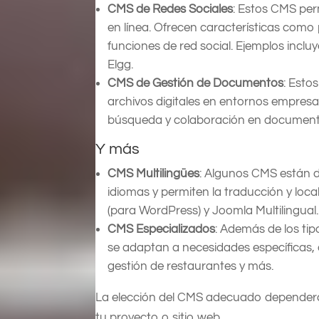
CMS de Redes Sociales
: Estos CMS per
en línea. Ofrecen características como p
funciones de red social. Ejemplos incl
Elgg.
CMS de Gestión de Documentos
: Esto
archivos digitales en entornos empres
búsqueda y colaboración en documento
Y más
CMS Multilingües
: Algunos CMS están d
idiomas y permiten la traducción y loca
(para WordPress) y Joomla Multilingual.
CMS Especializados
: Además de los ti
se adaptan a necesidades específicas, 
gestión de restaurantes y más.
La elección del CMS adecuado dependerá d
tu proyecto o sitio web.