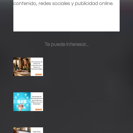
contenido, redes sociales y publicidad online.
Te puede interesar...
Herramientas de Gestión de
Contenidos para Mejorar tu
Presencia Online
Estrategias de Marketing Online
para Empresas B2B que Generan
Resultados
Cómo Crear Contenido de Calidad