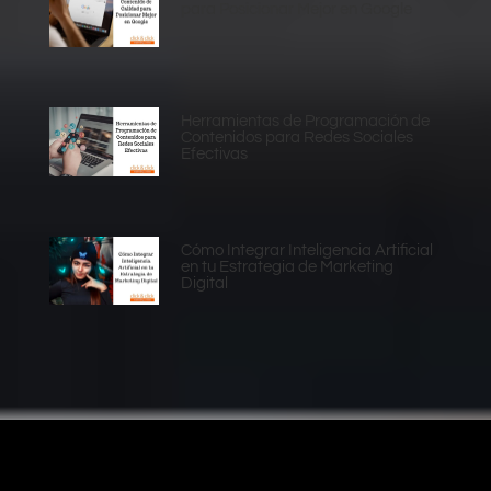
para Posicionar Mejor en Google
Herramientas de Programación de
Contenidos para Redes Sociales
Efectivas
Cómo Integrar Inteligencia Artificial
en tu Estrategia de Marketing
Digital